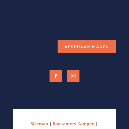
CONTACTGEGEVENS
info@keukendesignkampen.nl
038 – 33 270 41
06-20206912
AFSPRAAK MAKEN
Sitemap
|
Badkamers Kampen
|